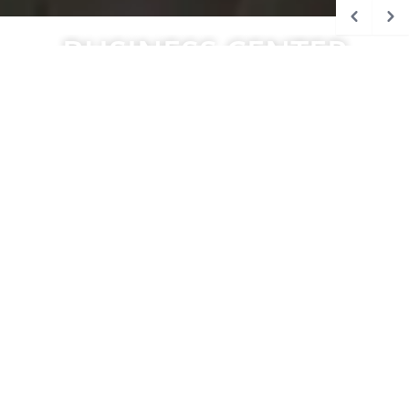
BUSINESS CENTER
MUTHGASSE
Bildergalerie
Pläne
MUTHGASSE 36
Lage
BESCHREIBUNG
Im Zentrum des aufstrebenden Büro- und
Universitätsclusters Muthgasse stehen attraktive
Mietflächen im Bürohaus Muthgasse 36, Ecke
Mooslackengasse zur Verfügung.
Die Einheit im 1. Obergeschoss mit ca. 390m² besticht