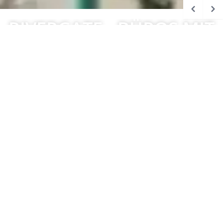
RIVERGATE - BÜROS MIT
DONAUBLICK
Bildergalerie
Pläne
HANDELSKAI 92
Lage
BESCHREIBUNG
Das RIVERGATE ist eine gelungene Symbiose aus top
Architektur, ausgezeichneter Infrastruktur,
hervorragender Verkehrsanbindung und
anspruchsvoller Gebäudeökologie mit direkter Lage an
der schönen blauen Donau.