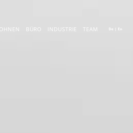
OHNEN
BÜRO
INDUSTRIE
TEAM
De
|
En