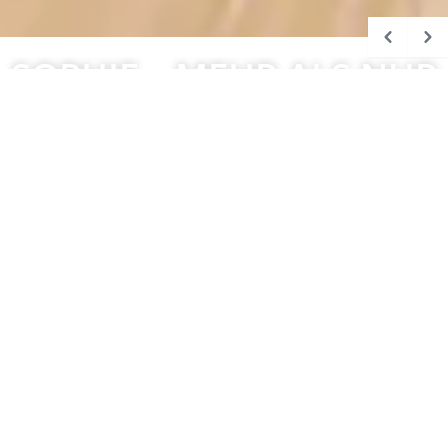
SOPHIE – MEHR ALS NUR
EIN ZUHAUSE
Bildergalerie
Pläne
NORDBERGSTRASSE
Lage
BESCHREIBUNG
Diese hochwertig ausgestattete Wohnung befindet
sich im fertiggestellten Neubauprojekt
SOPHIE
in
begehrter Lage des 9. Wiener Gemeindebezirks.
Die Einheit überzeugt durch ein modernes
Wohnkonzept, helle Räume und eine angenehme