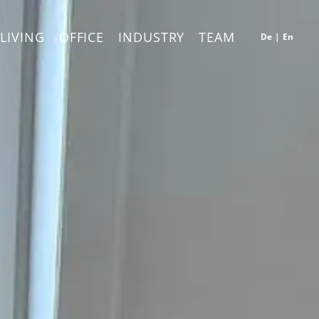
LIVING
OFFICE
INDUSTRY
TEAM
De
|
En